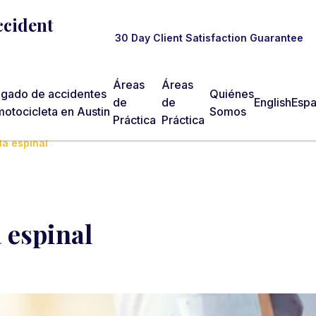
ccident
30 Day Client Satisfaction Guarantee
Áreas
Áreas
gado de accidentes
Quiénes
de
de
English
Espa
otocicleta en Austin
Somos
Práctica
Práctica
la espinal
 espinal