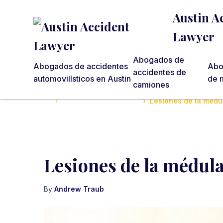
Austin A
Lawyer
Abogados de
Abogados de accidentes
Abo
accidentes de
automovilísticos en Austin
de m
camiones
Home
Lesiones por accidentes
Lesiones de la médu
Lesiones de la médula
By
Andrew Traub