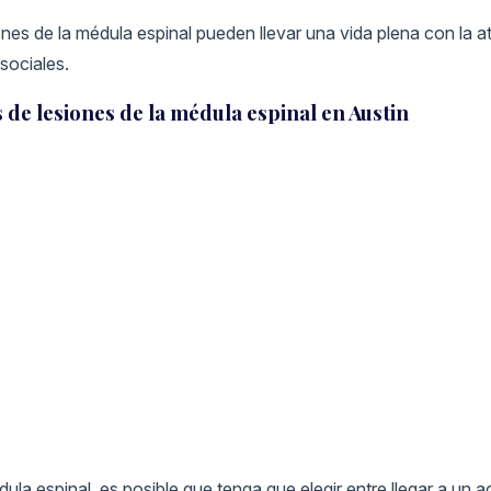
ones de la médula espinal pueden llevar una vida plena con la a
sociales.
e lesiones de la médula espinal en Austin
la espinal, es posible que tenga que elegir entre llegar a un acu