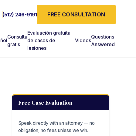
FREE CONSULTATION
(512) 246-9191
Evaluación gratuita
Consulta
Questions
ñol
de casos de
Videos
gratis
Answered
lesiones
Free Case Evaluation
Speak directly with an attorney — no
obligation, no fees unless we win.