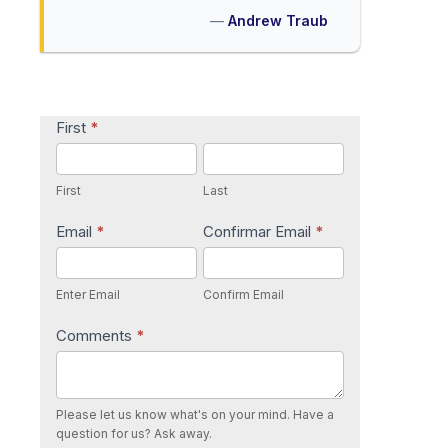
Andrew Traub
Contact
First
*
Us
First
Last
Email
*
Confirmar Email
*
Enter Email
Confirm Email
Comments
*
Please let us know what's on your mind. Have a
question for us? Ask away.