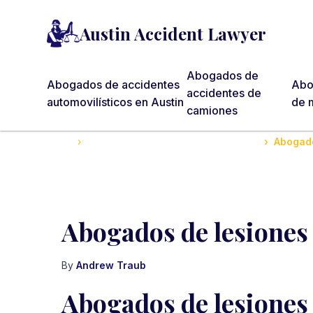
Austin Accident Lawyer
Abogados de
Abogados de accidentes
Abo
accidentes de
automovilísticos en Austin
de m
camiones
Home
Austin Serious Personal Injury Attorney
Abogado
Abogados de lesiones 
By
Andrew Traub
Abogados de lesiones 